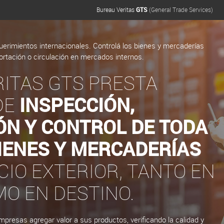
Bureau Veritas
GTS
(General Trade Services)
uerimientos internacionales. Controlá los bienes y mercaderías
ortación o circulación en mercados internos.
ITAS GTS PRESTA
DE
INSPECCIÓN,
ÓN Y CONTROL DE TODA
IENES Y MERCADERÍAS
IO EXTERIOR, TANTO EN
O EN DESTINO.
presas agregar valor a sus productos, verificando la calidad y