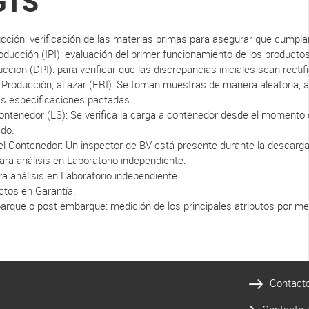
GTS
cción: verificación de las materias primas para asegurar que cumplan
Producción (IPI): evaluación del primer funcionamiento de los product
ción (DPI): para verificar que las discrepancias iniciales sean rectif
 Producción, al azar (FRI): Se toman muestras de manera aleatoria, a
s especificaciones pactadas.
ontenedor (LS): Se verifica la carga a contenedor desde el momento c
ado.
el Contenedor: Un inspector de BV está presente durante la descarga
ra análisis en Laboratorio independiente.
a análisis en Laboratorio independiente.
ctos en Garantía.
barque o post embarque: medición de los principales atributos por m
Contact